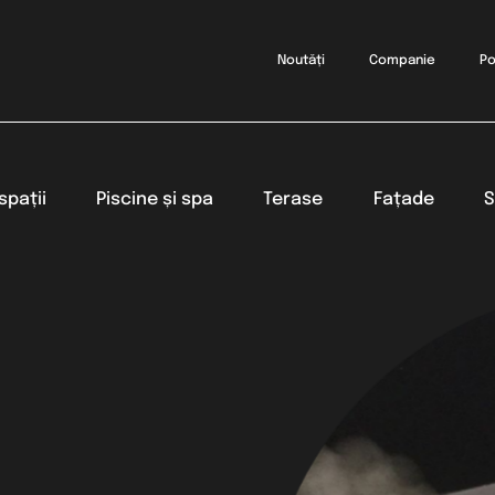
Noutăți
Companie
Po
spații
Piscine și spa
Terase
Fațade
S