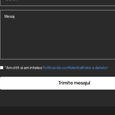
Mesaj
Consent
*Am citit si am inteles
Politica de confidențialitate a datelor
*
*