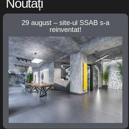
Noutăți
te-ul SSAB s-a
Showroom Bacau 
entat!