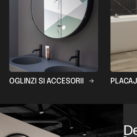
PLACAJE
CAZI
De