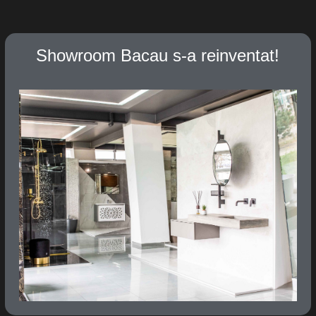
s-a reinventat!
Showroomul di
reinve