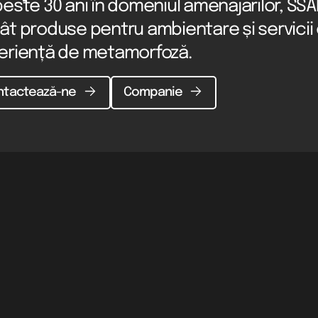
este 30 ani în domeniul amenajărilor, SSA
ât produse pentru ambientare și servici
eriență de metamorfoză.
ntactează-ne
Companie