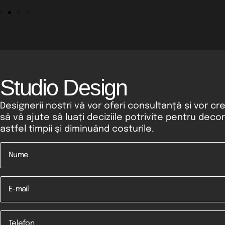
Studio Design
Designerii nostri vă vor oferi consultanță și vor cr
să vă ajute să luați deciziile potrivite pentru deco
astfel timpii și diminuând costurile.
Nume
*
Email
Telefon
*