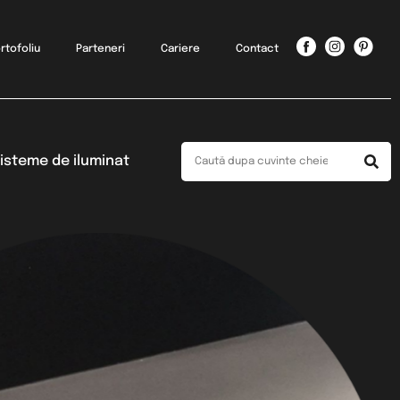
rtofoliu
Parteneri
Cariere
Contact
isteme de iluminat