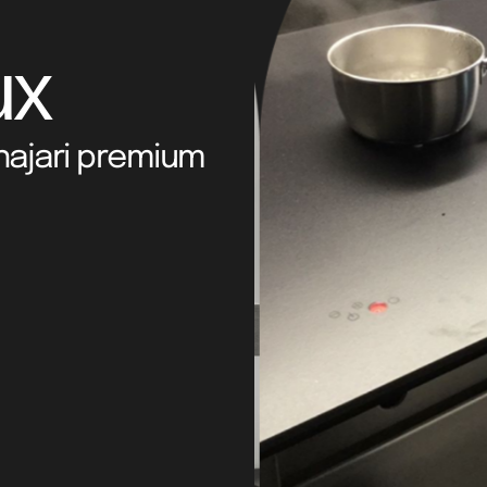
ux
najari premium