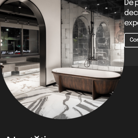
De p
dec
exp
Co