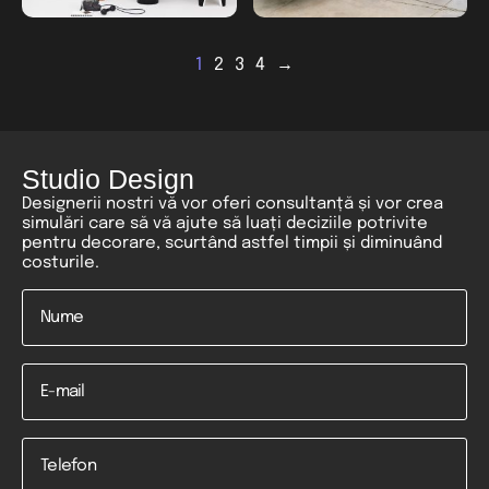
1
2
3
4
→
Studio Design
Designerii nostri vă vor oferi consultanță și vor crea
simulări care să vă ajute să luați deciziile potrivite
pentru decorare, scurtând astfel timpii și diminuând
costurile.
Nume
*
Email
Telefon
*