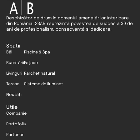
Deschizător de drum în domeniul amenajărilor interioare
din România, SSAB reprezintă povestea de succes a 30 de
ani de profesionalism, consecvență și dedicare.
Spații
Băi
Piscine & Spa
Bucătării
Fațade
Livinguri
Parchet natural
Terase
Sisteme de iluminat
Noutăți
Utile
Companie
Portofoliu
Parteneri