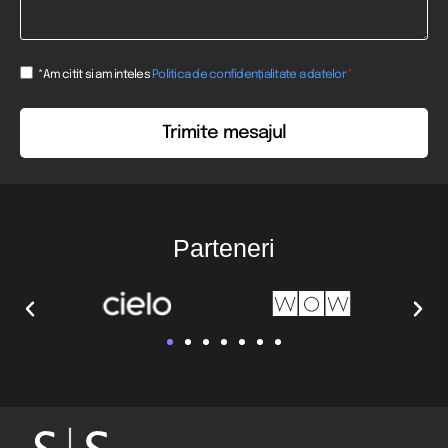
Consent
*
*Am citit si am inteles
Politica de confidențialitate a datelor
*
Parteneri