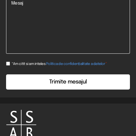
Consent
*
*Am citit si am inteles
Politica de confidențialitate a datelor
*