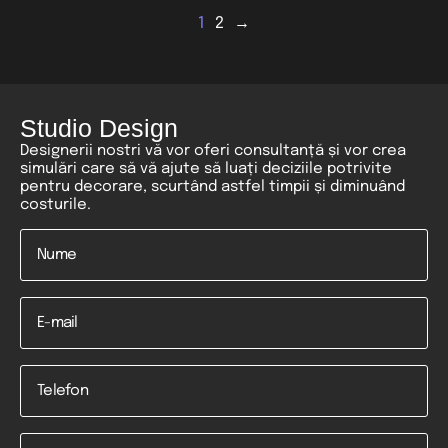
1
2
→
Studio Design
Designerii nostri vă vor oferi consultanță și vor crea
simulări care să vă ajute să luați deciziile potrivite
pentru decorare, scurtând astfel timpii și diminuând
costurile.
Nume
*
Email
Telefon
*
Mesaj