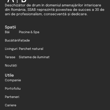
Deschizător de drum în domeniul amenajărilor interioare
din România, SSAB reprezintă povestea de succes a 30 de
ani de profesionalism, consecvență și dedicare.
Spații
Băi
Piscine & Spa
Bucătării
Fațade
Livinguri
Parchet natural
Terase
Sisteme de iluminat
Noutăți
Utile
Companie
Portofoliu
Parteneri
Cariere