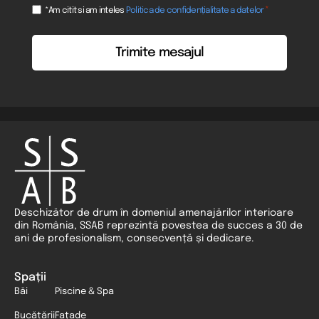
Consent
*
*Am citit si am inteles
Politica de confidențialitate a datelor
*
Deschizător de drum în domeniul amenajărilor interioare
din România, SSAB reprezintă povestea de succes a 30 de
ani de profesionalism, consecvență și dedicare.
Spații
Băi
Piscine & Spa
Bucătării
Fațade