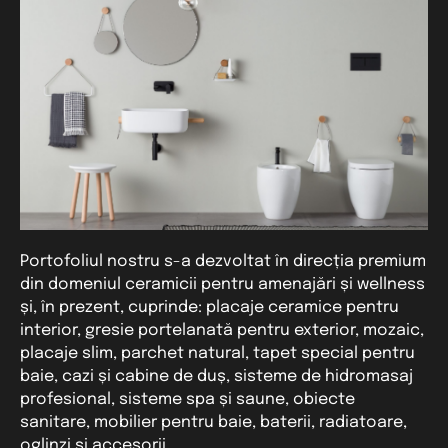
Portofoliul nostru s-a dezvoltat în direcția premium
Cu o experienta de 30 ani in domeniul
din domeniul ceramicii pentru amenajări și wellness
amenajarilor, SSAB ofera produse pentru
și, în prezent, cuprinde: placaje ceramice pentru
ambientare si servicii complementare
interior, gresie portelanată pentru exterior, mozaic,
pentru investitii realizate cu minimum de
placaje slim, parchet natural, tapet special pentru
efort dar la cele mai inalte standarde.
baie, cazi și cabine de duș, sisteme de hidromasaj
profesional, sisteme spa și saune, obiecte
sanitare, mobilier pentru baie, baterii, radiatoare,
oglinzi și accesorii.