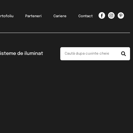
rtofoliu
Parteneri
Cariere
Contact
isteme de iluminat
a