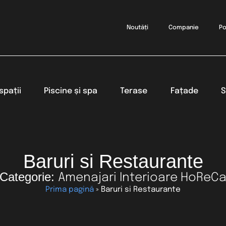
Noutăți
Companie
Po
spații
Piscine și spa
Terase
Fațade
S
Baruri si Restaurante
Categorie:
Amenajari Interioare HoReC
Prima pagină
»
Baruri si Restaurante