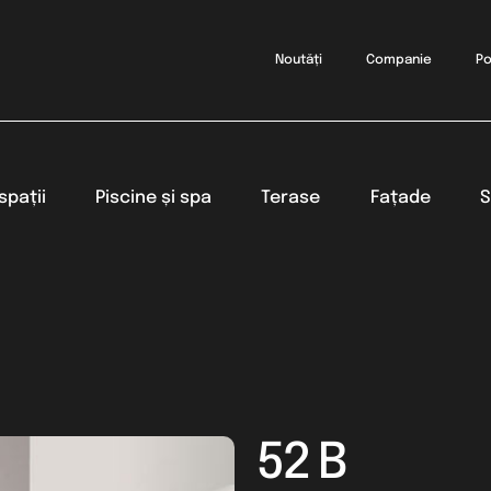
Noutăți
Companie
Po
spații
Piscine și spa
Terase
Fațade
S
52 B