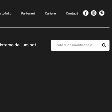
rtofoliu
Parteneri
Cariere
Contact
isteme de iluminat