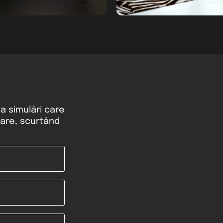
ea simulări care
rare, scurtând