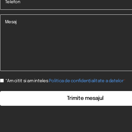
*
Mesaj
Consent
*Am citit si am inteles
Politica de confidențialitate a datelor
*
*