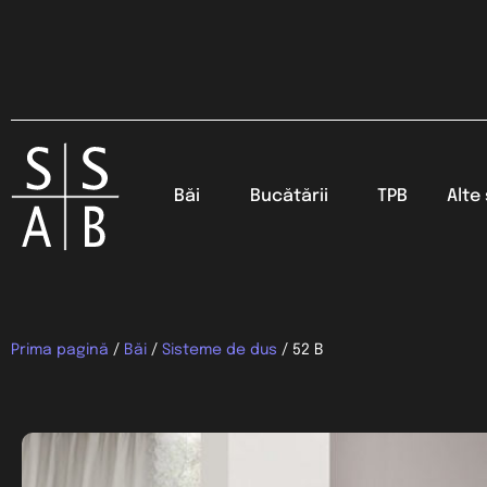
Băi
Bucătării
TPB
Alte 
Prima pagină
/
Băi
/
Sisteme de dus
/ 52 B