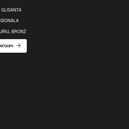
 GLISANTA
NSIONALA
URIU, BRONZ
owroom