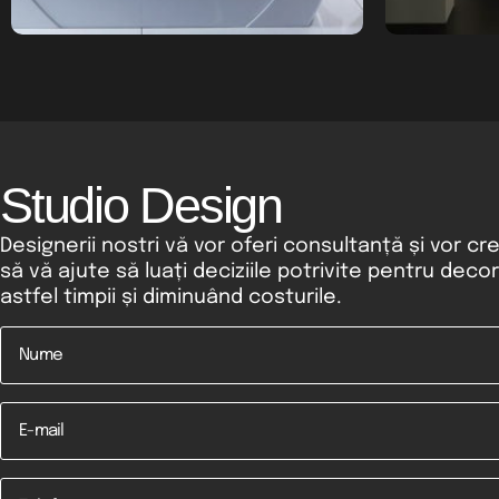
Studio Design
Designerii nostri vă vor oferi consultanță și vor cr
să vă ajute să luați deciziile potrivite pentru deco
astfel timpii și diminuând costurile.
Nume
*
Email
Telefon