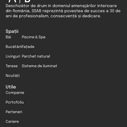
Deschizător de drum în domeniul amenajărilor interioare
din România, SSAB reprezintă povestea de succes a 30 de
ani de profesionalism, consecvență și dedicare.
Spații
Băi
Piscine & Spa
Bucătării
Fațade
Livinguri
Parchet natural
Terase
Sisteme de iluminat
Noutăți
Utile
Companie
Portofoliu
Parteneri
Cariere