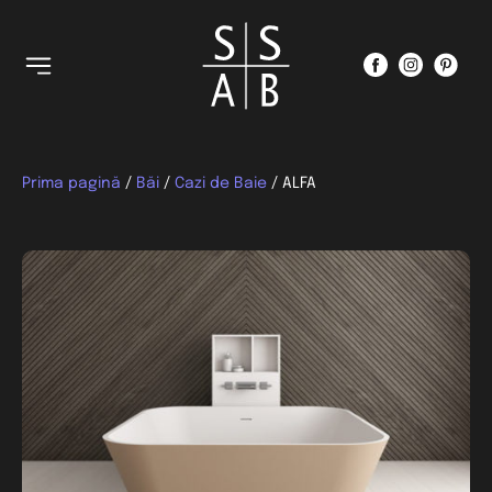
Prima pagină
/
Băi
/
Cazi de Baie
/ ALFA