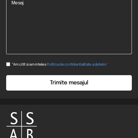
Consent
*
*Am citit si am inteles
Politica de confidențialitate a datelor
*