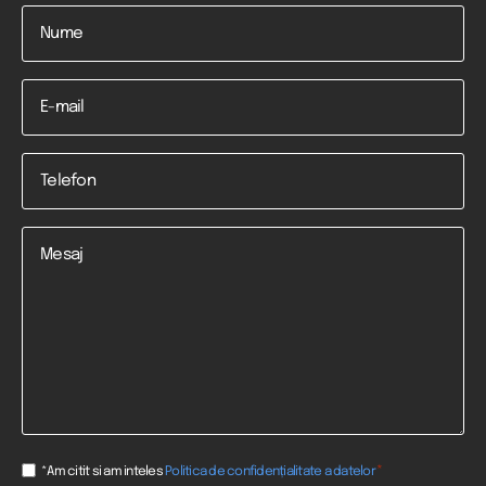
Nume
*
Email
Telefon
*
Mesaj
Consent
*
*Am citit si am inteles
Politica de confidențialitate a datelor