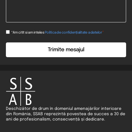
Consent
*
*Am citit si am inteles
Politica de confidențialitate a datelor
*
Deschizător de drum în domeniul amenajărilor interioare
din România, SSAB reprezintă povestea de succes a 30 de
ani de profesionalism, consecvență și dedicare.