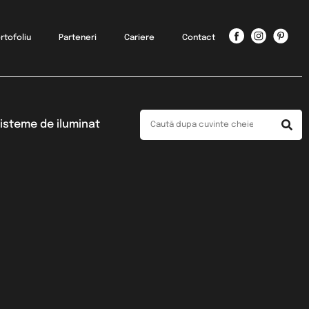
rtofoliu
Parteneri
Cariere
Contact
isteme de iluminat