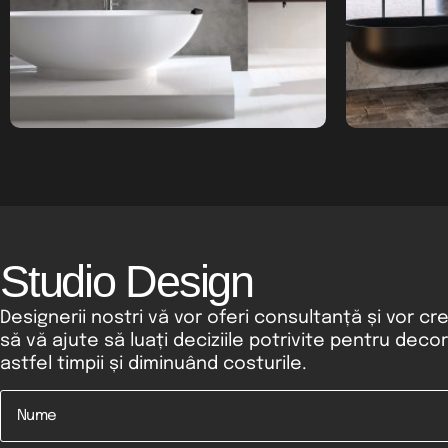
Studio Design
Designerii nostri vă vor oferi consultanță și vor cr
să vă ajute să luați deciziile potrivite pentru deco
astfel timpii și diminuând costurile.
Nume
*