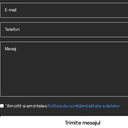
Email
Telefon
*
Mesaj
Consent
*Am citit si am inteles
Politica de confidențialitate a datelor
*
*