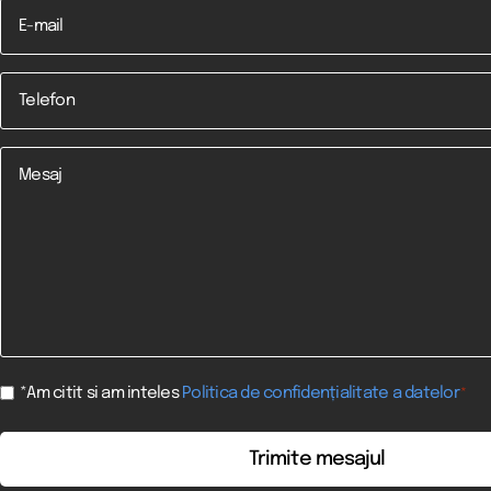
Email
Telefon
*
Mesaj
Consent
*Am citit si am inteles
Politica de confidențialitate a datelor
*
*