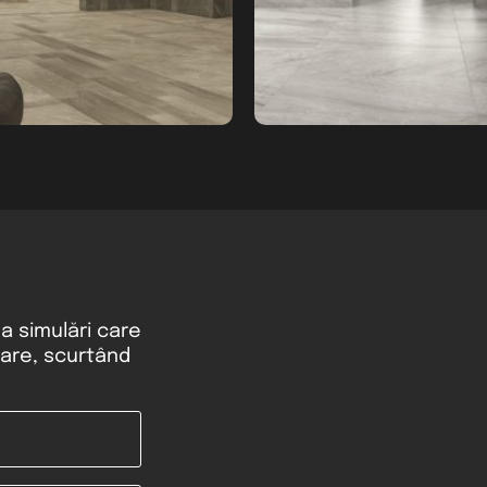
ea simulări care
rare, scurtând