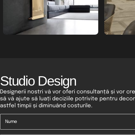
Studio Design
Designerii nostri vă vor oferi consultanță și vor cr
să vă ajute să luați deciziile potrivite pentru deco
astfel timpii și diminuând costurile.
Nume
*