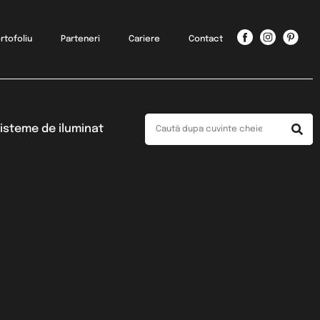
rtofoliu
Parteneri
Cariere
Contact
isteme de iluminat