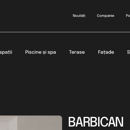
Noutăți
Companie
Po
spații
Piscine și spa
Terase
Fațade
S
BARBICAN