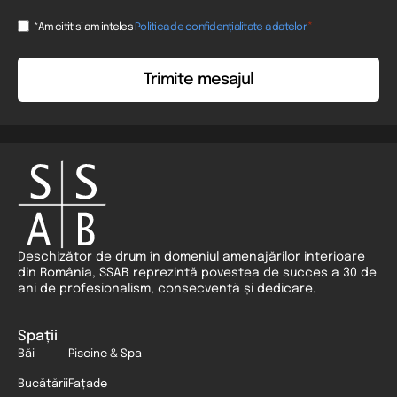
Consent
*
*Am citit si am inteles
Politica de confidențialitate a datelor
*
Deschizător de drum în domeniul amenajărilor interioare
din România, SSAB reprezintă povestea de succes a 30 de
ani de profesionalism, consecvență și dedicare.
Spații
Băi
Piscine & Spa
Bucătării
Fațade