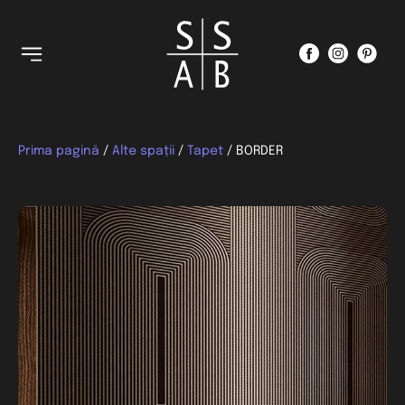
Prima pagină
/
Alte spații
/
Tapet
/ BORDER