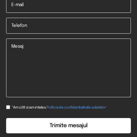
Telefon
*
Mesaj
Consent
*
*Am citit si am inteles
Politica de confidențialitate a datelor
*