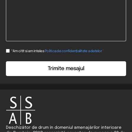
Consent
*
*Am citit si am inteles
Politica de confidențialitate a datelor
*
Deschizător de drum în domeniul amenajărilor interioare