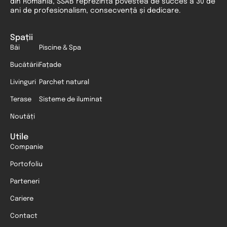
din România, SSAB reprezintă povestea de succes a 30 de
ani de profesionalism, consecvență și dedicare.
Spații
Băi
Piscine & Spa
Bucătării
Fațade
Livinguri
Parchet natural
Terase
Sisteme de iluminat
Noutăți
Utile
Companie
Portofoliu
Parteneri
Cariere
Contact