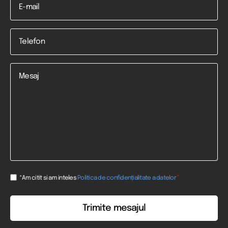
Telefon
*
Mesaj
Consent
*
*Am citit si am inteles
Politica de confidențialitate a datelor
*