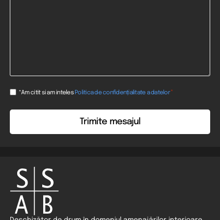
Consent
*
*Am citit si am inteles
Politica de confidențialitate a datelor
*
Deschizător de drum în domeniul amenajărilor interioare