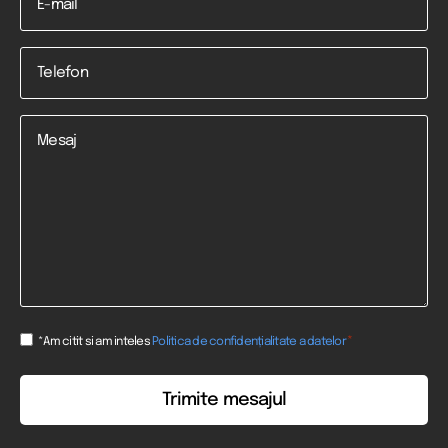
Telefon
*
Mesaj
Consent
*
*Am citit si am inteles
Politica de confidențialitate a datelor
*