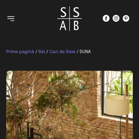
Prima pagină
/
Băi
/
Cazi de Baie
/ DUNA