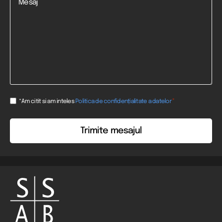
Consent
*
*Am citit si am inteles
Politica de confidențialitate a datelor
*