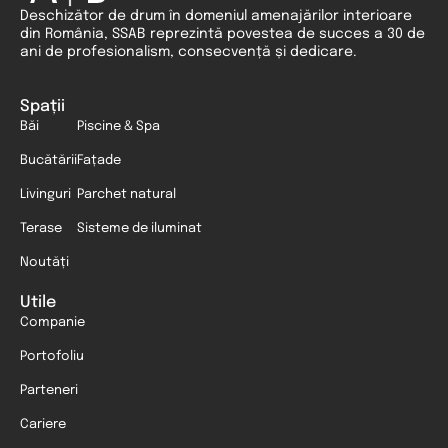
Deschizător de drum în domeniul amenajărilor interioare
din România, SSAB reprezintă povestea de succes a 30 de
ani de profesionalism, consecvență și dedicare.
Spații
Băi
Piscine & Spa
Bucătării
Fațade
Livinguri
Parchet natural
Terase
Sisteme de iluminat
Noutăți
Utile
Companie
Portofoliu
Parteneri
Cariere