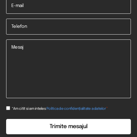
Telefon
*
Mesaj
Consent
*
*Am citit si am inteles
Politica de confidențialitate a datelor
*