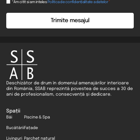
Consent
*
*Am citit si am inteles
Politica de confidențialitate a datelor
*
Deschizător de drum în domeniul amenajărilor interioare
din România, SSAB reprezintă povestea de succes a 30 de
ani de profesionalism, consecvență și dedicare.
Spații
Băi
Piscine & Spa
Bucătării
Fațade
Livinguri
Parchet natural