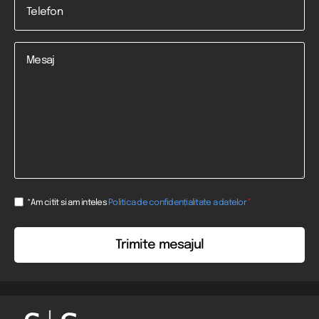
*
Mesaj
Consent
*
*Am citit si am inteles
Politica de confidențialitate a datelor
*