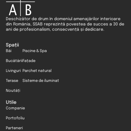
Deschizător de drum în domeniul amenajărilor interioare
din România, SSAB reprezintă povestea de succes a 30 de
ani de profesionalism, consecvență și dedicare.
Spații
Băi
Piscine & Spa
Bucătării
Fațade
Livinguri
Parchet natural
Terase
Sisteme de iluminat
Noutăți
Utile
Companie
Portofoliu
Parteneri