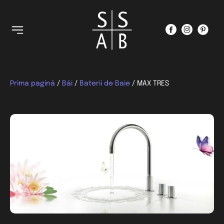
Prima pagină
/
Băi
/
Baterii de Baie
/ MAX TRES