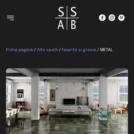
Prima pagină
/
Alte spații
/
Faianță și gresie
/ METAL