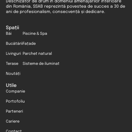
Deschizător de drum în domeniul amenajărilor interioare
din România, SSAB reprezintă povestea de succes a 30 de
ani de profesionalism, consecvență și dedicare.
Spații
Băi
Piscine & Spa
Bucătării
Fațade
Livinguri
Parchet natural
Terase
Sisteme de iluminat
Noutăți
Utile
Companie
Portofoliu
Parteneri
Cariere
Contact