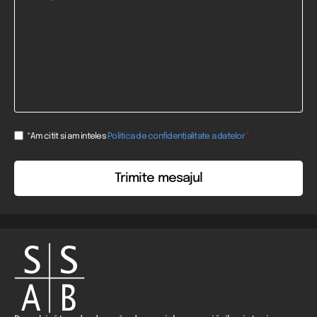
Consent
*
*Am citit si am inteles
Politica de confidențialitate a datelor
*