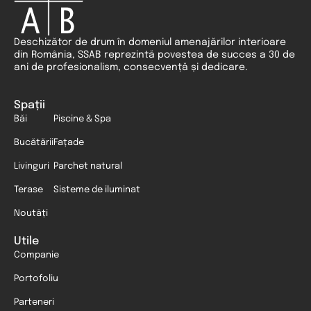
Deschizător de drum în domeniul amenajărilor interioare
din România, SSAB reprezintă povestea de succes a 30 de
ani de profesionalism, consecvență și dedicare.
Spații
Băi
Piscine & Spa
Bucătării
Fațade
Livinguri
Parchet natural
Terase
Sisteme de iluminat
Noutăți
Utile
Companie
Portofoliu
Parteneri