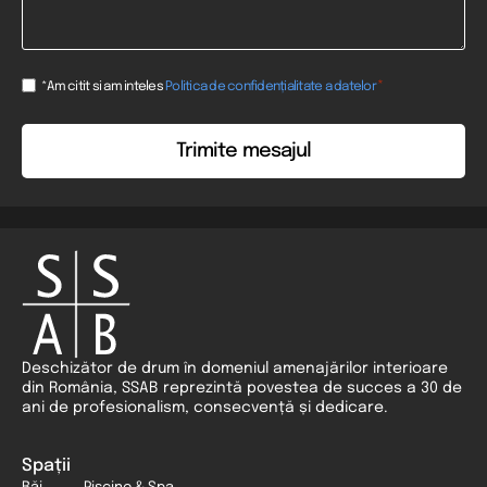
Consent
*
*Am citit si am inteles
Politica de confidențialitate a datelor
*
Deschizător de drum în domeniul amenajărilor interioare
din România, SSAB reprezintă povestea de succes a 30 de
ani de profesionalism, consecvență și dedicare.
Spații