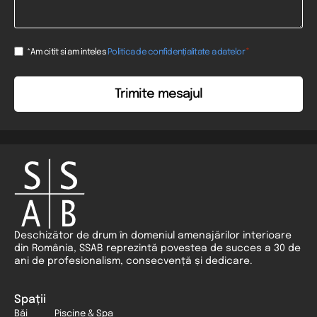
Consent
*
*Am citit si am inteles
Politica de confidențialitate a datelor
*
Deschizător de drum în domeniul amenajărilor interioare
din România, SSAB reprezintă povestea de succes a 30 de
ani de profesionalism, consecvență și dedicare.
Spații
Băi
Piscine & Spa