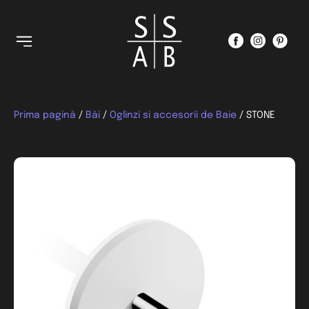
Prima pagină
/
Băi
/
Oglinzi si accesorii de Baie
/ STONE