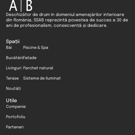
Deschizător de drum în domeniul amenajărilor interioare
din România, SSAB reprezintă povestea de succes a 30 de
ani de profesionalism, consecvență și dedicare.
Spații
Băi
Piscine & Spa
Bucătării
Fațade
Livinguri
Parchet natural
Terase
Sisteme de iluminat
Noutăți
Utile
Companie
Portofoliu
Parteneri