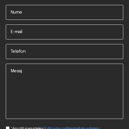
Nume
*
Email
Telefon
*
Mesaj
Consent
*
*Am citit si am inteles
Politica de confidențialitate a datelor