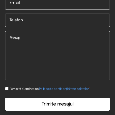
Telefon
*
Mesaj
Consent
*
*Am citit si am inteles
Politica de confidențialitate a datelor
*