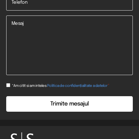
*
Mesaj
Consent
*
*Am citit si am inteles
Politica de confidențialitate a datelor
*