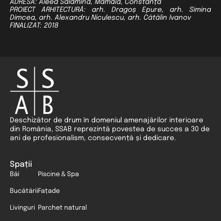
ADRESĂ: Aleea Salamina, Mamaia, Constanța
PROIECT ARHITECTURĂ: arh. Dragoș Epure, arh. Simina
Dimcea, arh. Alexandru Niculescu, arh. Cătălin Ivanov
FINALIZAT: 2018
Deschizător de drum în domeniul amenajărilor interioare
din România, SSAB reprezintă povestea de succes a 30 de
ani de profesionalism, consecvență și dedicare.
Spații
Băi
Piscine & Spa
Bucătării
Fațade
Livinguri
Parchet natural