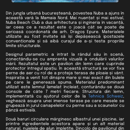
Din jungla urbană bucureșteană, povestea Nuba a ajuns în
această vară la Mamaia Nord. Mai nuanțat și mai estival,
Nuba Beach Club a dus arhitectura și ingineria în vacanță,
iar ceea ce a rezultat este o joacă cât se poate de
serioasă coordonată de arh. Dragoș Epure. Materialele
utilizate au fost invitate să își depășească ipostazele
convenționale și să aibă curajul de a-și testa propriile
limite structurale.
Designul parametric a intrat la rândul său în scenă,
conectându-se cu amprenta vizuală a ondulării valurilor
mării. Rezultatul este un pavilion din lemn care cuprinde
protector întregul spațiu. În această structură se vor fixa
perne de aer cu rol de a proteja terasa de ploaie și vânt.
Inspirația a venit tot dinspre mare și mai exact din bulele
pe care le generează spuma. Materialul predominant
utilizat este lemnul lamelat încleiat, conturându-se două
console de câte 7 metri fiecare. Structura din lemn,
implementată cu ajutorul celor de la
Tehnica Schweiz
,
veghează asupra unei imense terase pe care mesele se
grupează în jurul canapelelor cu perne sau a scaunelor cu
pânză estivală.
Două baruri circulare mărginesc albastrul unei piscine, iar
printre ingredientele acestora apare și un alt material
natural, nuielele de alun împletite. Dincolo de pavilionul din