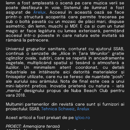
lemn a fost amplasată o scenă pe care muzica verii se
poate desfășura în voie. Sistemul de iluminat a fost
asigurat de
Arelux
. Accesul în această oază se face
printr-o structură acoperită care permite trecerea pe
sub o boltă pavată cu un mozaic de plăci mari, dispuse
asimetric, din lemn, mușchi și MDF. E ca și cum un tunel
magic ar face legătura cu lumea exterioară, permițând
accesul într-o poveste în care natura este invitată să
rămână la petrecere.
Universul grupurilor sanitare, conturat cu ajutorul SSAB,
continuă o senzație de „Alice în Țara Minunilor” grație
oglinzilor ovale, subțiri, care se repetă în ancadramente
vegetale, multiplicând spațiul și țesând o atmosferă a
iluziilor. Un minimalism atent coordonat, cu detalii
industriale se întâlnește aici datorită materialelor și
finisajelor utilizate, care nu se feresc de nuanțele “posh”
ale auriului sau arămiului. Nota de final este cea a unui
mini-labirint prețios. Inovația prietenă cu natura – iată
„meniul” designului propus de Nuba Beach Club pentru
vara 2018.
Mulțumiri partenerilor din revistă care sunt și furnizori ai
proiectului: SSAB,
Tehnica Schweiz
,
Arelux
Acest articol a fost preluat de pe
Igloo.ro
PROIECT: Amenajare terasă