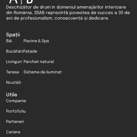
Deschizător de drum în domeniul amenajărilor interioare
din România, SSAB reprezintă povestea de succes a 30 de
ani de profesionalism, consecvență și dedicare.
Spații
Băi
Piscine & Spa
Bucătării
Fațade
Livinguri
Parchet natural
Terase
Sisteme de iluminat
Noutăți
Utile
Companie
Portofoliu
Parteneri
Cariere