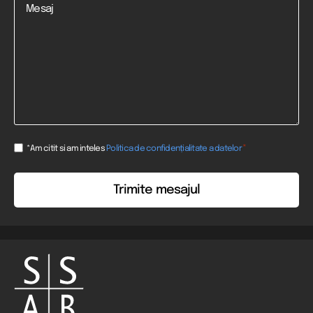
Consent
*
*Am citit si am inteles
Politica de confidențialitate a datelor
*