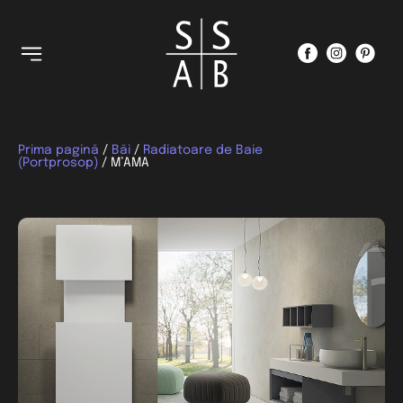
Prima pagină
/
Băi
/
Radiatoare de Baie
(Portprosop)
/ M’AMA