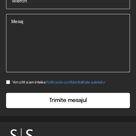
*
Mesaj
Consent
*
*Am citit si am inteles
Politica de confidențialitate a datelor
*