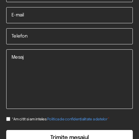
Email
Telefon
*
Mesaj
Consent
*
*Am citit si am inteles
Politica de confidențialitate a datelor
*