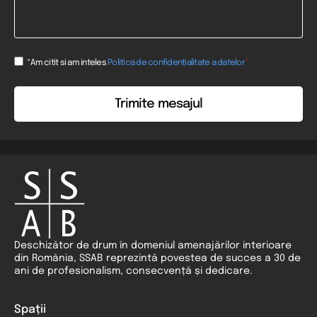
Consent
*
*Am citit si am inteles
Politica de confidențialitate a datelor
*
Deschizător de drum în domeniul amenajărilor interioare
din România, SSAB reprezintă povestea de succes a 30 de
ani de profesionalism, consecvență și dedicare.
Spații