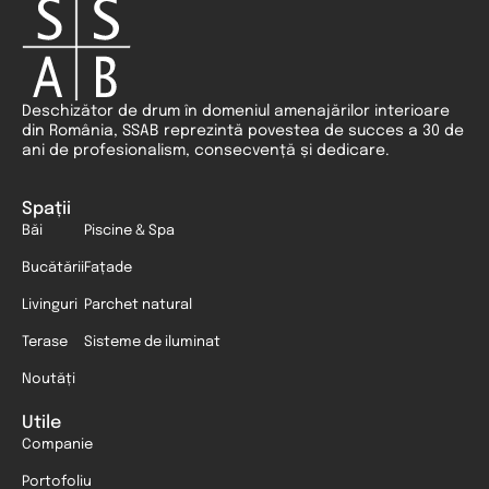
Deschizător de drum în domeniul amenajărilor interioare
din România, SSAB reprezintă povestea de succes a 30 de
ani de profesionalism, consecvență și dedicare.
Spații
Băi
Piscine & Spa
Bucătării
Fațade
Livinguri
Parchet natural
Terase
Sisteme de iluminat
Noutăți
Utile
Companie
Portofoliu