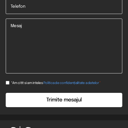
Telefon
*
Mesaj
Consent
*
*Am citit si am inteles
Politica de confidențialitate a datelor
*